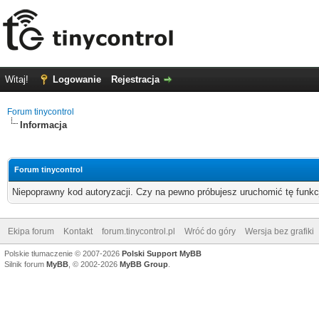
Witaj!
Logowanie
Rejestracja
Forum tinycontrol
Informacja
Forum tinycontrol
Niepoprawny kod autoryzacji. Czy na pewno próbujesz uruchomić tę funk
Ekipa forum
Kontakt
forum.tinycontrol.pl
Wróć do góry
Wersja bez grafiki
Polskie tłumaczenie © 2007-2026
Polski Support MyBB
Silnik forum
MyBB
, © 2002-2026
MyBB Group
.