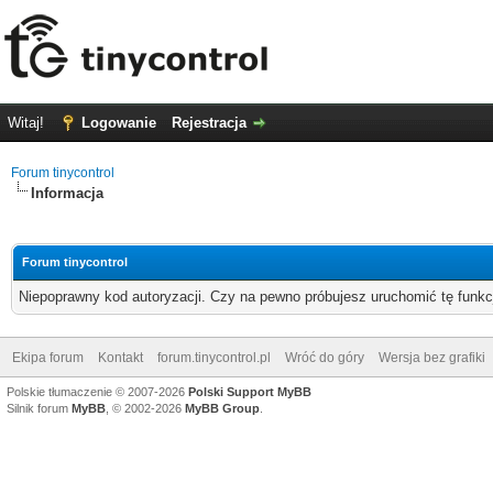
Witaj!
Logowanie
Rejestracja
Forum tinycontrol
Informacja
Forum tinycontrol
Niepoprawny kod autoryzacji. Czy na pewno próbujesz uruchomić tę funk
Ekipa forum
Kontakt
forum.tinycontrol.pl
Wróć do góry
Wersja bez grafiki
Polskie tłumaczenie © 2007-2026
Polski Support MyBB
Silnik forum
MyBB
, © 2002-2026
MyBB Group
.