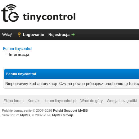
Witaj!
Logowanie
Rejestracja
Forum tinycontrol
Informacja
Forum tinycontrol
Niepoprawny kod autoryzacji. Czy na pewno próbujesz uruchomić tę funk
Ekipa forum
Kontakt
forum.tinycontrol.pl
Wróć do góry
Wersja bez grafiki
Polskie tłumaczenie © 2007-2026
Polski Support MyBB
Silnik forum
MyBB
, © 2002-2026
MyBB Group
.