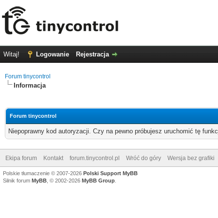
Witaj!
Logowanie
Rejestracja
Forum tinycontrol
Informacja
Forum tinycontrol
Niepoprawny kod autoryzacji. Czy na pewno próbujesz uruchomić tę funk
Ekipa forum
Kontakt
forum.tinycontrol.pl
Wróć do góry
Wersja bez grafiki
Polskie tłumaczenie © 2007-2026
Polski Support MyBB
Silnik forum
MyBB
, © 2002-2026
MyBB Group
.