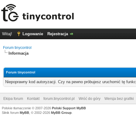
Witaj!
Logowanie
Rejestracja
Forum tinycontrol
Informacja
Forum tinycontrol
Niepoprawny kod autoryzacji. Czy na pewno próbujesz uruchomić tę funk
Ekipa forum
Kontakt
forum.tinycontrol.pl
Wróć do góry
Wersja bez grafiki
Polskie tłumaczenie © 2007-2026
Polski Support MyBB
Silnik forum
MyBB
, © 2002-2026
MyBB Group
.