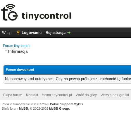
Witaj!
Logowanie
Rejestracja
Forum tinycontrol
Informacja
Forum tinycontrol
Niepoprawny kod autoryzacji. Czy na pewno próbujesz uruchomić tę funk
Ekipa forum
Kontakt
forum.tinycontrol.pl
Wróć do góry
Wersja bez grafiki
Polskie tłumaczenie © 2007-2026
Polski Support MyBB
Silnik forum
MyBB
, © 2002-2026
MyBB Group
.