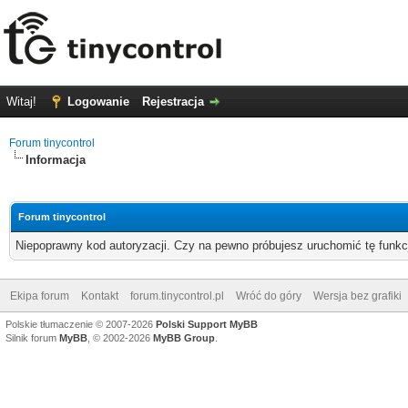
Witaj!
Logowanie
Rejestracja
Forum tinycontrol
Informacja
Forum tinycontrol
Niepoprawny kod autoryzacji. Czy na pewno próbujesz uruchomić tę funk
Ekipa forum
Kontakt
forum.tinycontrol.pl
Wróć do góry
Wersja bez grafiki
Polskie tłumaczenie © 2007-2026
Polski Support MyBB
Silnik forum
MyBB
, © 2002-2026
MyBB Group
.