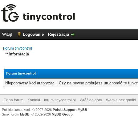
Witaj!
Logowanie
Rejestracja
Forum tinycontrol
Informacja
Forum tinycontrol
Niepoprawny kod autoryzacji. Czy na pewno próbujesz uruchomić tę funk
Ekipa forum
Kontakt
forum.tinycontrol.pl
Wróć do góry
Wersja bez grafiki
Polskie tłumaczenie © 2007-2026
Polski Support MyBB
Silnik forum
MyBB
, © 2002-2026
MyBB Group
.