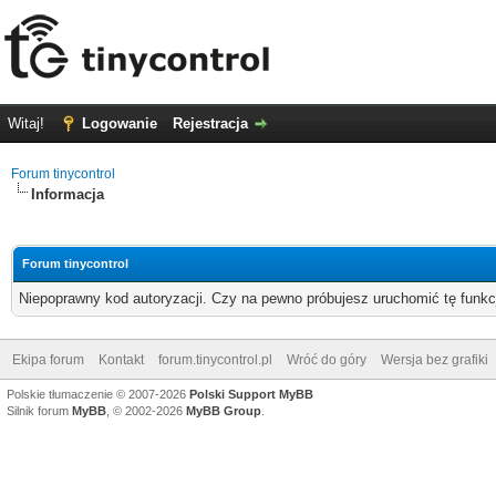
Witaj!
Logowanie
Rejestracja
Forum tinycontrol
Informacja
Forum tinycontrol
Niepoprawny kod autoryzacji. Czy na pewno próbujesz uruchomić tę funk
Ekipa forum
Kontakt
forum.tinycontrol.pl
Wróć do góry
Wersja bez grafiki
Polskie tłumaczenie © 2007-2026
Polski Support MyBB
Silnik forum
MyBB
, © 2002-2026
MyBB Group
.