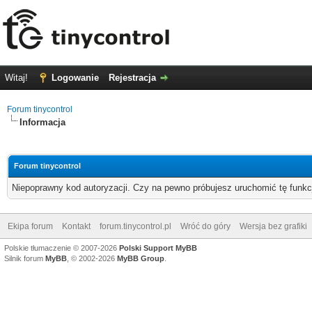
Witaj!
Logowanie
Rejestracja
Forum tinycontrol
Informacja
Forum tinycontrol
Niepoprawny kod autoryzacji. Czy na pewno próbujesz uruchomić tę funk
Ekipa forum
Kontakt
forum.tinycontrol.pl
Wróć do góry
Wersja bez grafiki
Polskie tłumaczenie © 2007-2026
Polski Support MyBB
Silnik forum
MyBB
, © 2002-2026
MyBB Group
.