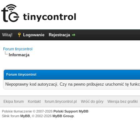
Witaj!
Logowanie
Rejestracja
Forum tinycontrol
Informacja
Forum tinycontrol
Niepoprawny kod autoryzacji. Czy na pewno próbujesz uruchomić tę funk
Ekipa forum
Kontakt
forum.tinycontrol.pl
Wróć do góry
Wersja bez grafiki
Polskie tłumaczenie © 2007-2026
Polski Support MyBB
Silnik forum
MyBB
, © 2002-2026
MyBB Group
.