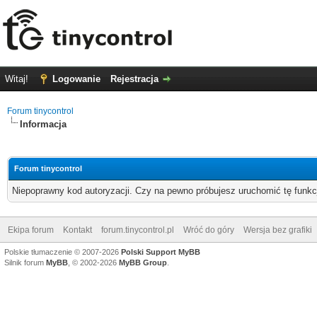
Witaj!
Logowanie
Rejestracja
Forum tinycontrol
Informacja
Forum tinycontrol
Niepoprawny kod autoryzacji. Czy na pewno próbujesz uruchomić tę funk
Ekipa forum
Kontakt
forum.tinycontrol.pl
Wróć do góry
Wersja bez grafiki
Polskie tłumaczenie © 2007-2026
Polski Support MyBB
Silnik forum
MyBB
, © 2002-2026
MyBB Group
.