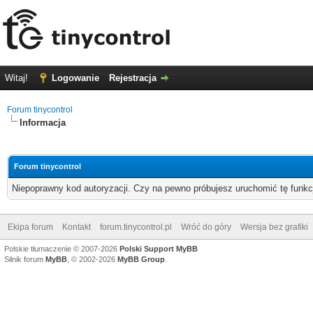
Witaj!
Logowanie
Rejestracja
Forum tinycontrol
Informacja
Forum tinycontrol
Niepoprawny kod autoryzacji. Czy na pewno próbujesz uruchomić tę funk
Ekipa forum
Kontakt
forum.tinycontrol.pl
Wróć do góry
Wersja bez grafiki
Polskie tłumaczenie © 2007-2026
Polski Support MyBB
Silnik forum
MyBB
, © 2002-2026
MyBB Group
.