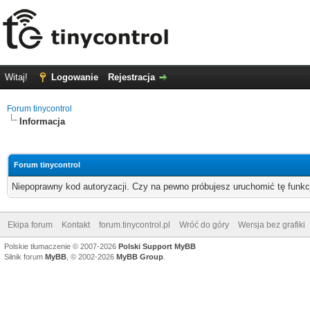
Witaj!
Logowanie
Rejestracja
Forum tinycontrol
Informacja
Forum tinycontrol
Niepoprawny kod autoryzacji. Czy na pewno próbujesz uruchomić tę funk
Ekipa forum
Kontakt
forum.tinycontrol.pl
Wróć do góry
Wersja bez grafiki
Polskie tłumaczenie © 2007-2026
Polski Support MyBB
Silnik forum
MyBB
, © 2002-2026
MyBB Group
.