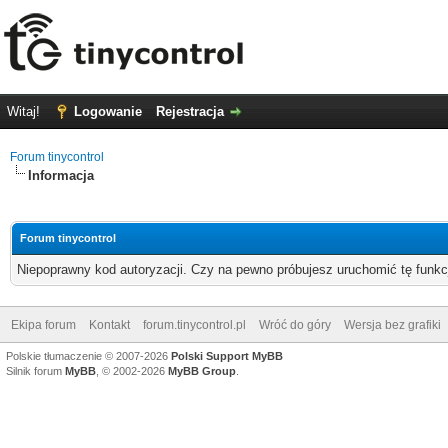
Witaj!
Logowanie
Rejestracja
Forum tinycontrol
Informacja
Forum tinycontrol
Niepoprawny kod autoryzacji. Czy na pewno próbujesz uruchomić tę funk
Ekipa forum
Kontakt
forum.tinycontrol.pl
Wróć do góry
Wersja bez grafiki
Polskie tłumaczenie © 2007-2026
Polski Support MyBB
Silnik forum
MyBB
, © 2002-2026
MyBB Group
.