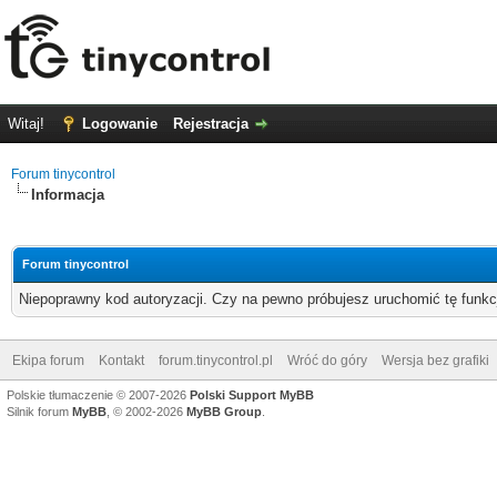
Witaj!
Logowanie
Rejestracja
Forum tinycontrol
Informacja
Forum tinycontrol
Niepoprawny kod autoryzacji. Czy na pewno próbujesz uruchomić tę funk
Ekipa forum
Kontakt
forum.tinycontrol.pl
Wróć do góry
Wersja bez grafiki
Polskie tłumaczenie © 2007-2026
Polski Support MyBB
Silnik forum
MyBB
, © 2002-2026
MyBB Group
.