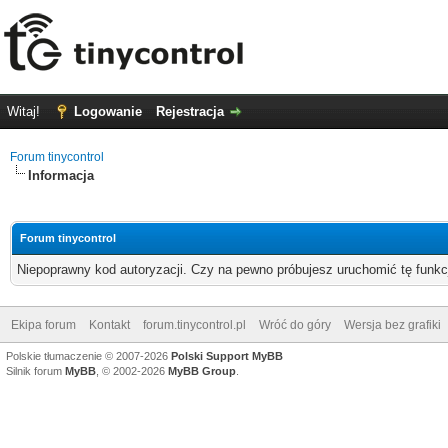
Witaj!
Logowanie
Rejestracja
Forum tinycontrol
Informacja
Forum tinycontrol
Niepoprawny kod autoryzacji. Czy na pewno próbujesz uruchomić tę funk
Ekipa forum
Kontakt
forum.tinycontrol.pl
Wróć do góry
Wersja bez grafiki
Polskie tłumaczenie © 2007-2026
Polski Support MyBB
Silnik forum
MyBB
, © 2002-2026
MyBB Group
.