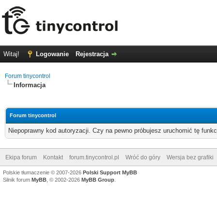
Witaj!
Logowanie
Rejestracja
Forum tinycontrol
Informacja
Forum tinycontrol
Niepoprawny kod autoryzacji. Czy na pewno próbujesz uruchomić tę funk
Ekipa forum
Kontakt
forum.tinycontrol.pl
Wróć do góry
Wersja bez grafiki
Polskie tłumaczenie © 2007-2026
Polski Support MyBB
Silnik forum
MyBB
, © 2002-2026
MyBB Group
.