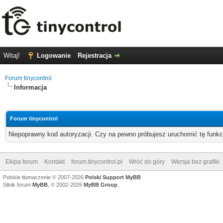
Witaj!
Logowanie
Rejestracja
Forum tinycontrol
Informacja
Forum tinycontrol
Niepoprawny kod autoryzacji. Czy na pewno próbujesz uruchomić tę funk
Ekipa forum
Kontakt
forum.tinycontrol.pl
Wróć do góry
Wersja bez grafiki
Polskie tłumaczenie © 2007-2026
Polski Support MyBB
Silnik forum
MyBB
, © 2002-2026
MyBB Group
.