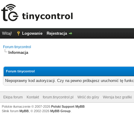
Witaj!
Logowanie
Rejestracja
Forum tinycontrol
Informacja
Forum tinycontrol
Niepoprawny kod autoryzacji. Czy na pewno próbujesz uruchomić tę funk
Ekipa forum
Kontakt
forum.tinycontrol.pl
Wróć do góry
Wersja bez grafiki
Polskie tłumaczenie © 2007-2026
Polski Support MyBB
Silnik forum
MyBB
, © 2002-2026
MyBB Group
.