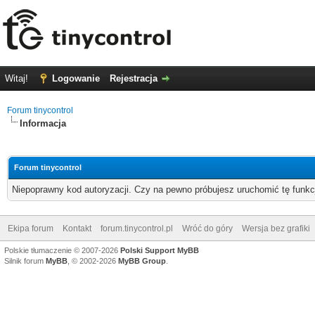
Witaj!
Logowanie
Rejestracja
Forum tinycontrol
Informacja
Forum tinycontrol
Niepoprawny kod autoryzacji. Czy na pewno próbujesz uruchomić tę funk
Ekipa forum
Kontakt
forum.tinycontrol.pl
Wróć do góry
Wersja bez grafiki
Polskie tłumaczenie © 2007-2026
Polski Support MyBB
Silnik forum
MyBB
, © 2002-2026
MyBB Group
.