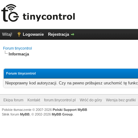
Witaj!
Logowanie
Rejestracja
Forum tinycontrol
Informacja
Forum tinycontrol
Niepoprawny kod autoryzacji. Czy na pewno próbujesz uruchomić tę funk
Ekipa forum
Kontakt
forum.tinycontrol.pl
Wróć do góry
Wersja bez grafiki
Polskie tłumaczenie © 2007-2026
Polski Support MyBB
Silnik forum
MyBB
, © 2002-2026
MyBB Group
.