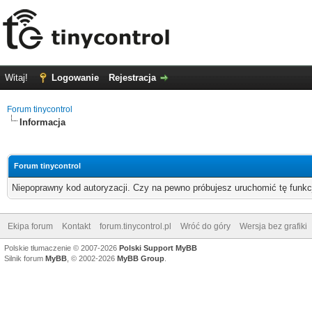
Witaj!
Logowanie
Rejestracja
Forum tinycontrol
Informacja
Forum tinycontrol
Niepoprawny kod autoryzacji. Czy na pewno próbujesz uruchomić tę funk
Ekipa forum
Kontakt
forum.tinycontrol.pl
Wróć do góry
Wersja bez grafiki
Polskie tłumaczenie © 2007-2026
Polski Support MyBB
Silnik forum
MyBB
, © 2002-2026
MyBB Group
.