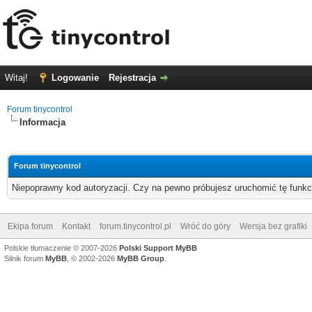
Witaj!
Logowanie
Rejestracja
Forum tinycontrol
Informacja
Forum tinycontrol
Niepoprawny kod autoryzacji. Czy na pewno próbujesz uruchomić tę funk
Ekipa forum
Kontakt
forum.tinycontrol.pl
Wróć do góry
Wersja bez grafiki
Polskie tłumaczenie © 2007-2026
Polski Support MyBB
Silnik forum
MyBB
, © 2002-2026
MyBB Group
.