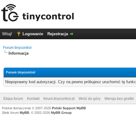
Witaj!
Logowanie
Rejestracja
Forum tinycontrol
Informacja
Forum tinycontrol
Niepoprawny kod autoryzacji. Czy na pewno próbujesz uruchomić tę funk
Ekipa forum
Kontakt
forum.tinycontrol.pl
Wróć do góry
Wersja bez grafiki
Polskie tłumaczenie © 2007-2026
Polski Support MyBB
Silnik forum
MyBB
, © 2002-2026
MyBB Group
.