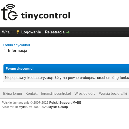
Witaj!
Logowanie
Rejestracja
Forum tinycontrol
Informacja
Forum tinycontrol
Niepoprawny kod autoryzacji. Czy na pewno próbujesz uruchomić tę funk
Ekipa forum
Kontakt
forum.tinycontrol.pl
Wróć do góry
Wersja bez grafiki
Polskie tłumaczenie © 2007-2026
Polski Support MyBB
Silnik forum
MyBB
, © 2002-2026
MyBB Group
.