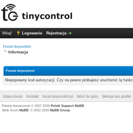
Witaj!
Logowanie
Rejestracja
Forum tinycontrol
Informacja
Forum tinycontrol
Niepoprawny kod autoryzacji. Czy na pewno próbujesz uruchomić tę funk
Ekipa forum
Kontakt
forum.tinycontrol.pl
Wróć do góry
Wersja bez grafiki
Polskie tłumaczenie © 2007-2026
Polski Support MyBB
Silnik forum
MyBB
, © 2002-2026
MyBB Group
.