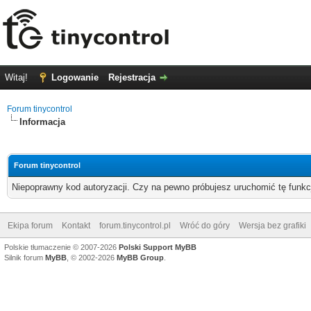
Witaj!
Logowanie
Rejestracja
Forum tinycontrol
Informacja
Forum tinycontrol
Niepoprawny kod autoryzacji. Czy na pewno próbujesz uruchomić tę funk
Ekipa forum
Kontakt
forum.tinycontrol.pl
Wróć do góry
Wersja bez grafiki
Polskie tłumaczenie © 2007-2026
Polski Support MyBB
Silnik forum
MyBB
, © 2002-2026
MyBB Group
.