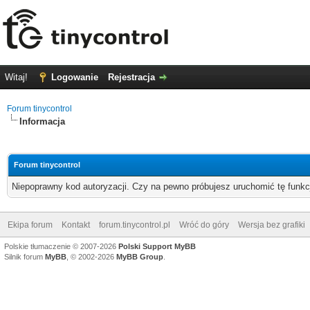
Witaj!
Logowanie
Rejestracja
Forum tinycontrol
Informacja
Forum tinycontrol
Niepoprawny kod autoryzacji. Czy na pewno próbujesz uruchomić tę funk
Ekipa forum
Kontakt
forum.tinycontrol.pl
Wróć do góry
Wersja bez grafiki
Polskie tłumaczenie © 2007-2026
Polski Support MyBB
Silnik forum
MyBB
, © 2002-2026
MyBB Group
.