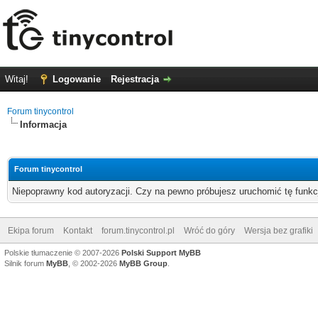
Witaj!
Logowanie
Rejestracja
Forum tinycontrol
Informacja
Forum tinycontrol
Niepoprawny kod autoryzacji. Czy na pewno próbujesz uruchomić tę funk
Ekipa forum
Kontakt
forum.tinycontrol.pl
Wróć do góry
Wersja bez grafiki
Polskie tłumaczenie © 2007-2026
Polski Support MyBB
Silnik forum
MyBB
, © 2002-2026
MyBB Group
.