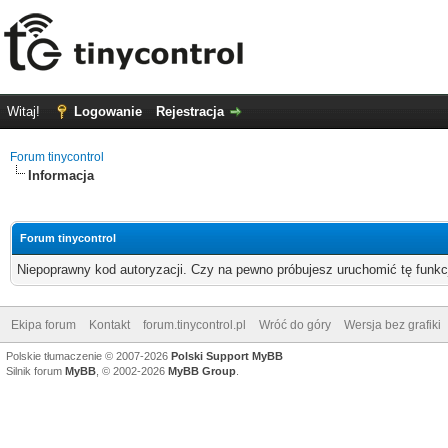
Witaj!
Logowanie
Rejestracja
Forum tinycontrol
Informacja
Forum tinycontrol
Niepoprawny kod autoryzacji. Czy na pewno próbujesz uruchomić tę funk
Ekipa forum
Kontakt
forum.tinycontrol.pl
Wróć do góry
Wersja bez grafiki
Polskie tłumaczenie © 2007-2026
Polski Support MyBB
Silnik forum
MyBB
, © 2002-2026
MyBB Group
.