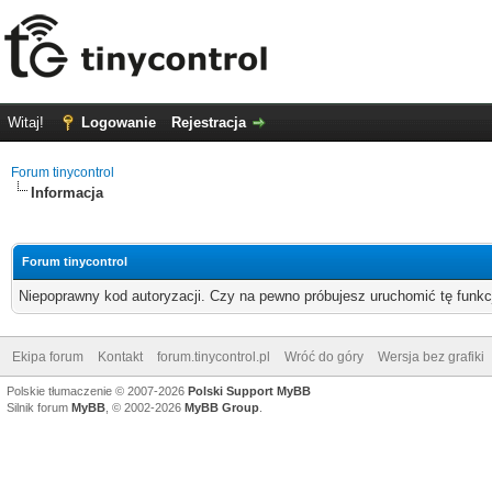
Witaj!
Logowanie
Rejestracja
Forum tinycontrol
Informacja
Forum tinycontrol
Niepoprawny kod autoryzacji. Czy na pewno próbujesz uruchomić tę funk
Ekipa forum
Kontakt
forum.tinycontrol.pl
Wróć do góry
Wersja bez grafiki
Polskie tłumaczenie © 2007-2026
Polski Support MyBB
Silnik forum
MyBB
, © 2002-2026
MyBB Group
.