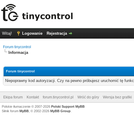
Witaj!
Logowanie
Rejestracja
Forum tinycontrol
Informacja
Forum tinycontrol
Niepoprawny kod autoryzacji. Czy na pewno próbujesz uruchomić tę funk
Ekipa forum
Kontakt
forum.tinycontrol.pl
Wróć do góry
Wersja bez grafiki
Polskie tłumaczenie © 2007-2026
Polski Support MyBB
Silnik forum
MyBB
, © 2002-2026
MyBB Group
.