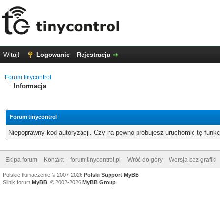
Witaj!
Logowanie
Rejestracja
Forum tinycontrol
Informacja
Forum tinycontrol
Niepoprawny kod autoryzacji. Czy na pewno próbujesz uruchomić tę funk
Ekipa forum
Kontakt
forum.tinycontrol.pl
Wróć do góry
Wersja bez grafiki
Polskie tłumaczenie © 2007-2026
Polski Support MyBB
Silnik forum
MyBB
, © 2002-2026
MyBB Group
.