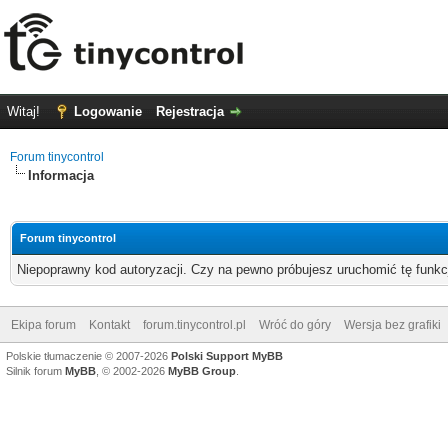
Witaj!
Logowanie
Rejestracja
Forum tinycontrol
Informacja
Forum tinycontrol
Niepoprawny kod autoryzacji. Czy na pewno próbujesz uruchomić tę funk
Ekipa forum
Kontakt
forum.tinycontrol.pl
Wróć do góry
Wersja bez grafiki
Polskie tłumaczenie © 2007-2026
Polski Support MyBB
Silnik forum
MyBB
, © 2002-2026
MyBB Group
.