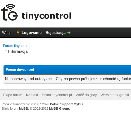
Witaj!
Logowanie
Rejestracja
Forum tinycontrol
Informacja
Forum tinycontrol
Niepoprawny kod autoryzacji. Czy na pewno próbujesz uruchomić tę funk
Ekipa forum
Kontakt
forum.tinycontrol.pl
Wróć do góry
Wersja bez grafiki
Polskie tłumaczenie © 2007-2026
Polski Support MyBB
Silnik forum
MyBB
, © 2002-2026
MyBB Group
.