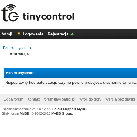
Witaj!
Logowanie
Rejestracja
Forum tinycontrol
Informacja
Forum tinycontrol
Niepoprawny kod autoryzacji. Czy na pewno próbujesz uruchomić tę funk
Ekipa forum
Kontakt
forum.tinycontrol.pl
Wróć do góry
Wersja bez grafiki
Polskie tłumaczenie © 2007-2026
Polski Support MyBB
Silnik forum
MyBB
, © 2002-2026
MyBB Group
.