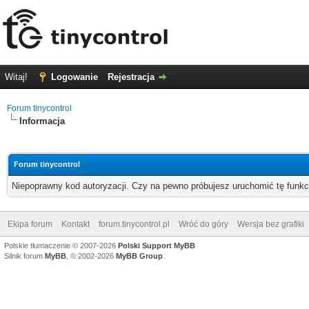
Witaj!
Logowanie
Rejestracja
Forum tinycontrol
Informacja
Forum tinycontrol
Niepoprawny kod autoryzacji. Czy na pewno próbujesz uruchomić tę funk
Ekipa forum
Kontakt
forum.tinycontrol.pl
Wróć do góry
Wersja bez grafiki
Polskie tłumaczenie © 2007-2026
Polski Support MyBB
Silnik forum
MyBB
, © 2002-2026
MyBB Group
.