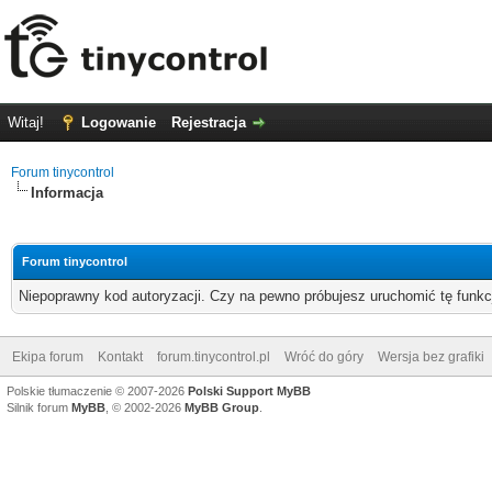
Witaj!
Logowanie
Rejestracja
Forum tinycontrol
Informacja
Forum tinycontrol
Niepoprawny kod autoryzacji. Czy na pewno próbujesz uruchomić tę funk
Ekipa forum
Kontakt
forum.tinycontrol.pl
Wróć do góry
Wersja bez grafiki
Polskie tłumaczenie © 2007-2026
Polski Support MyBB
Silnik forum
MyBB
, © 2002-2026
MyBB Group
.