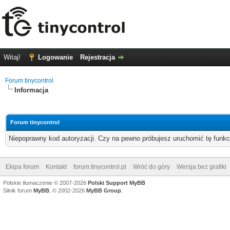
Witaj!
Logowanie
Rejestracja
Forum tinycontrol
Informacja
Forum tinycontrol
Niepoprawny kod autoryzacji. Czy na pewno próbujesz uruchomić tę funk
Ekipa forum
Kontakt
forum.tinycontrol.pl
Wróć do góry
Wersja bez grafiki
Polskie tłumaczenie © 2007-2026
Polski Support MyBB
Silnik forum
MyBB
, © 2002-2026
MyBB Group
.