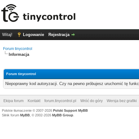
Witaj!
Logowanie
Rejestracja
Forum tinycontrol
Informacja
Forum tinycontrol
Niepoprawny kod autoryzacji. Czy na pewno próbujesz uruchomić tę funk
Ekipa forum
Kontakt
forum.tinycontrol.pl
Wróć do góry
Wersja bez grafiki
Polskie tłumaczenie © 2007-2026
Polski Support MyBB
Silnik forum
MyBB
, © 2002-2026
MyBB Group
.