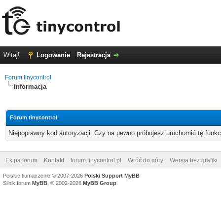
Witaj!
Logowanie
Rejestracja
Forum tinycontrol
Informacja
Forum tinycontrol
Niepoprawny kod autoryzacji. Czy na pewno próbujesz uruchomić tę funk
Ekipa forum
Kontakt
forum.tinycontrol.pl
Wróć do góry
Wersja bez grafiki
Polskie tłumaczenie © 2007-2026
Polski Support MyBB
Silnik forum
MyBB
, © 2002-2026
MyBB Group
.