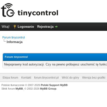
Witaj!
Logowanie
Rejestracja
Forum tinycontrol
Informacja
Forum tinycontrol
Niepoprawny kod autoryzacji. Czy na pewno próbujesz uruchomić tę funk
Ekipa forum
Kontakt
forum.tinycontrol.pl
Wróć do góry
Wersja bez grafiki
Polskie tłumaczenie © 2007-2026
Polski Support MyBB
Silnik forum
MyBB
, © 2002-2026
MyBB Group
.