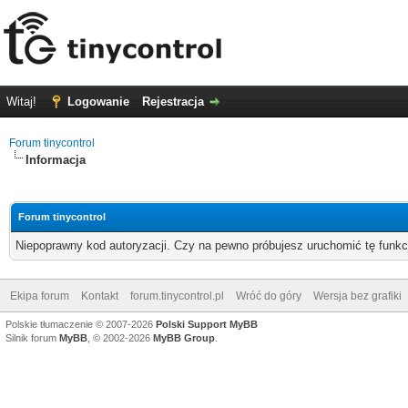
Witaj!
Logowanie
Rejestracja
Forum tinycontrol
Informacja
Forum tinycontrol
Niepoprawny kod autoryzacji. Czy na pewno próbujesz uruchomić tę funk
Ekipa forum
Kontakt
forum.tinycontrol.pl
Wróć do góry
Wersja bez grafiki
Polskie tłumaczenie © 2007-2026
Polski Support MyBB
Silnik forum
MyBB
, © 2002-2026
MyBB Group
.