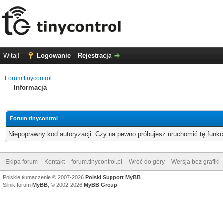
Witaj!
Logowanie
Rejestracja
Forum tinycontrol
Informacja
Forum tinycontrol
Niepoprawny kod autoryzacji. Czy na pewno próbujesz uruchomić tę funk
Ekipa forum
Kontakt
forum.tinycontrol.pl
Wróć do góry
Wersja bez grafiki
Polskie tłumaczenie © 2007-2026
Polski Support MyBB
Silnik forum
MyBB
, © 2002-2026
MyBB Group
.