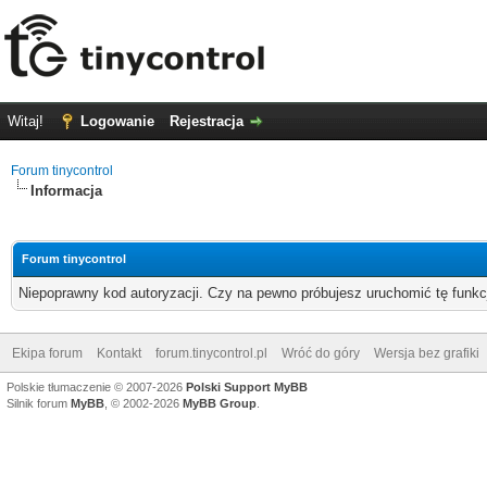
Witaj!
Logowanie
Rejestracja
Forum tinycontrol
Informacja
Forum tinycontrol
Niepoprawny kod autoryzacji. Czy na pewno próbujesz uruchomić tę funk
Ekipa forum
Kontakt
forum.tinycontrol.pl
Wróć do góry
Wersja bez grafiki
Polskie tłumaczenie © 2007-2026
Polski Support MyBB
Silnik forum
MyBB
, © 2002-2026
MyBB Group
.