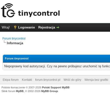
Witaj!
Logowanie
Rejestracja
Forum tinycontrol
Informacja
Forum tinycontrol
Niepoprawny kod autoryzacji. Czy na pewno próbujesz uruchomić tę funk
Ekipa forum
Kontakt
forum.tinycontrol.pl
Wróć do góry
Wersja bez grafiki
Polskie tłumaczenie © 2007-2026
Polski Support MyBB
Silnik forum
MyBB
, © 2002-2026
MyBB Group
.