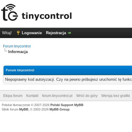
Witaj!
Logowanie
Rejestracja
Forum tinycontrol
Informacja
Forum tinycontrol
Niepoprawny kod autoryzacji. Czy na pewno próbujesz uruchomić tę funk
Ekipa forum
Kontakt
forum.tinycontrol.pl
Wróć do góry
Wersja bez grafiki
Polskie tłumaczenie © 2007-2026
Polski Support MyBB
Silnik forum
MyBB
, © 2002-2026
MyBB Group
.