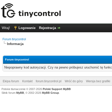
Witaj!
Logowanie
Rejestracja
Forum tinycontrol
Informacja
Forum tinycontrol
Niepoprawny kod autoryzacji. Czy na pewno próbujesz uruchomić tę funk
Ekipa forum
Kontakt
forum.tinycontrol.pl
Wróć do góry
Wersja bez grafiki
Polskie tłumaczenie © 2007-2026
Polski Support MyBB
Silnik forum
MyBB
, © 2002-2026
MyBB Group
.