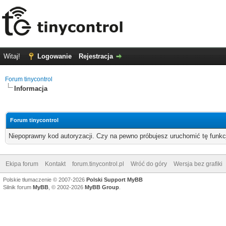
Witaj!
Logowanie
Rejestracja
Forum tinycontrol
Informacja
Forum tinycontrol
Niepoprawny kod autoryzacji. Czy na pewno próbujesz uruchomić tę funk
Ekipa forum
Kontakt
forum.tinycontrol.pl
Wróć do góry
Wersja bez grafiki
Polskie tłumaczenie © 2007-2026
Polski Support MyBB
Silnik forum
MyBB
, © 2002-2026
MyBB Group
.